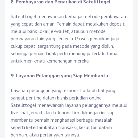
8. Pembayaran dan Penarikan di Satelittogel
Satelittogel menawarkan berbagai metode pembayaran
yang cepat dan aman. Pemain dapat melakukan deposit
melalui bank lokal, e-wallet, ataupun metode
pembayaran lain yang tersedia. Proses penarikan juga
cukup cepat, tergantung pada metode yang dipilih,
sehingga pemain tidak perlu menunggu terlalu lama
untuk menikmati kemenangan mereka.
9. Layanan Pelanggan yang Siap Membantu
Layanan pelanggan yang responsif adalah hal yang
sangat penting dalam bisnis perjudian online.
Satelittogel menawarkan layanan pelanggannya melalui
live chat, email, dan telepon. Tim dukungan ini siap
membantu pemain menghadapi berbagai masalah
seperti keterlambatan transaksi, kesulitan dalam
bermain, atau pertanyaan lainnya.