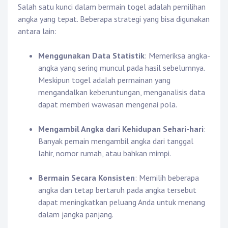
Salah satu kunci dalam bermain togel adalah pemilihan
angka yang tepat. Beberapa strategi yang bisa digunakan
antara lain:
Menggunakan Data Statistik
: Memeriksa angka-
angka yang sering muncul pada hasil sebelumnya.
Meskipun togel adalah permainan yang
mengandalkan keberuntungan, menganalisis data
dapat memberi wawasan mengenai pola.
Mengambil Angka dari Kehidupan Sehari-hari
:
Banyak pemain mengambil angka dari tanggal
lahir, nomor rumah, atau bahkan mimpi.
Bermain Secara Konsisten
: Memilih beberapa
angka dan tetap bertaruh pada angka tersebut
dapat meningkatkan peluang Anda untuk menang
dalam jangka panjang.