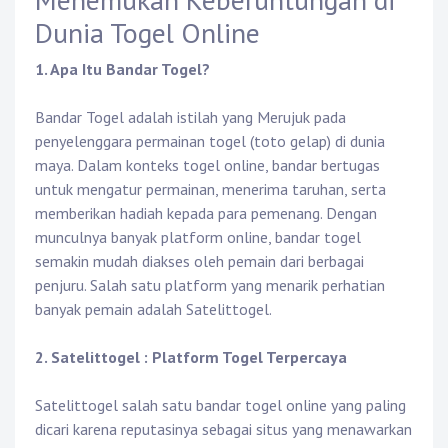
Dunia Togel Online
1. Apa Itu Bandar Togel?
Bandar Togel adalah istilah yang Merujuk pada
penyelenggara permainan togel (toto gelap) di dunia
maya. Dalam konteks togel online, bandar bertugas
untuk mengatur permainan, menerima taruhan, serta
memberikan hadiah kepada para pemenang. Dengan
munculnya banyak platform online, bandar togel
semakin mudah diakses oleh pemain dari berbagai
penjuru. Salah satu platform yang menarik perhatian
banyak pemain adalah Satelittogel.
2. Satelittogel : Platform Togel Terpercaya
Satelittogel salah satu bandar togel online yang paling
dicari karena reputasinya sebagai situs yang menawarkan