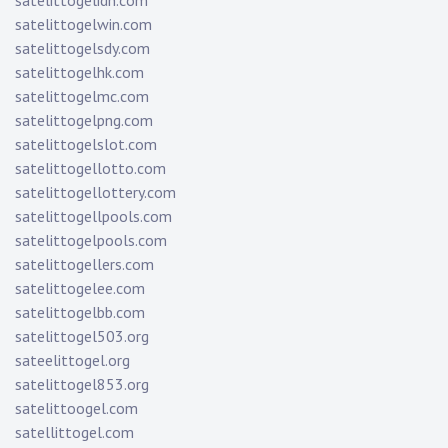
satelittogelidn.com
satelittogelwin.com
satelittogelsdy.com
satelittogelhk.com
satelittogelmc.com
satelittogelpng.com
satelittogelslot.com
satelittogellotto.com
satelittogellottery.com
satelittogellpools.com
satelittogelpools.com
satelittogellers.com
satelittogelee.com
satelittogelbb.com
satelittogel503.org
sateelittogel.org
satelittogel853.org
satelittoogel.com
satellittogel.com