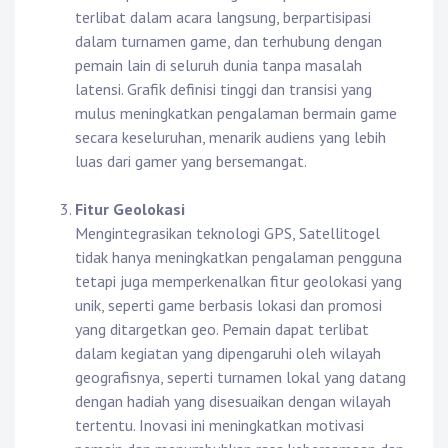
terlibat dalam acara langsung, berpartisipasi
dalam turnamen game, dan terhubung dengan
pemain lain di seluruh dunia tanpa masalah
latensi. Grafik definisi tinggi dan transisi yang
mulus meningkatkan pengalaman bermain game
secara keseluruhan, menarik audiens yang lebih
luas dari gamer yang bersemangat.
Fitur Geolokasi
Mengintegrasikan teknologi GPS, Satellitogel
tidak hanya meningkatkan pengalaman pengguna
tetapi juga memperkenalkan fitur geolokasi yang
unik, seperti game berbasis lokasi dan promosi
yang ditargetkan geo. Pemain dapat terlibat
dalam kegiatan yang dipengaruhi oleh wilayah
geografisnya, seperti turnamen lokal yang datang
dengan hadiah yang disesuaikan dengan wilayah
tertentu. Inovasi ini meningkatkan motivasi