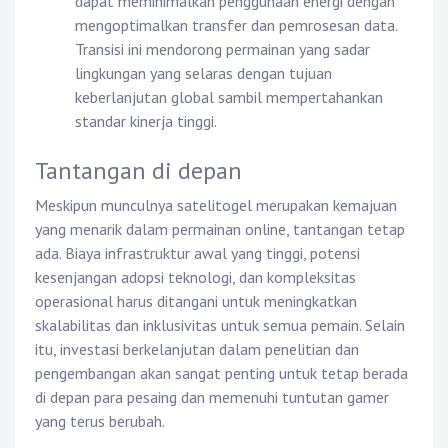
dapat meminimalkan penggunaan energi dengan
mengoptimalkan transfer dan pemrosesan data.
Transisi ini mendorong permainan yang sadar
lingkungan yang selaras dengan tujuan
keberlanjutan global sambil mempertahankan
standar kinerja tinggi.
Tantangan di depan
Meskipun munculnya satelitogel merupakan kemajuan
yang menarik dalam permainan online, tantangan tetap
ada. Biaya infrastruktur awal yang tinggi, potensi
kesenjangan adopsi teknologi, dan kompleksitas
operasional harus ditangani untuk meningkatkan
skalabilitas dan inklusivitas untuk semua pemain. Selain
itu, investasi berkelanjutan dalam penelitian dan
pengembangan akan sangat penting untuk tetap berada
di depan para pesaing dan memenuhi tuntutan gamer
yang terus berubah.