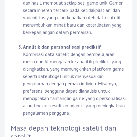
dan hasil, membuat setiap sesi game unik. Gamer
secara inheren tertarik pada ketidakpastian, dan
variabilitas yang diperkenalkan oleh data satelit
menumbuhkan minat baru dan keterlibatan yang
berkepanjangan dalam permainan.
Analitik dan personalisasi prediktif
Kombinasi data satelit dengan pembelajaran
mesin dan AI mengarah ke analitik prediktif yang
ditingkatkan, yang memungkinkan platform game
seperti satelitogel untuk menyesuaikan
pengalaman dengan pemain individu. Misalnya,
preferensi pengguna dapat dianalisis untuk
menciptakan tantangan game yang dipersonalisasi
atau tingkat kesulitan adaptif yang meningkatkan
pengalaman pengguna.
Masa depan teknologi satelit dan
satelit