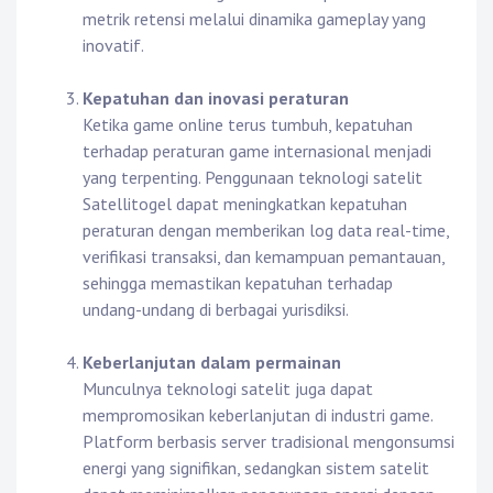
metrik retensi melalui dinamika gameplay yang
inovatif.
Kepatuhan dan inovasi peraturan
Ketika game online terus tumbuh, kepatuhan
terhadap peraturan game internasional menjadi
yang terpenting. Penggunaan teknologi satelit
Satellitogel dapat meningkatkan kepatuhan
peraturan dengan memberikan log data real-time,
verifikasi transaksi, dan kemampuan pemantauan,
sehingga memastikan kepatuhan terhadap
undang-undang di berbagai yurisdiksi.
Keberlanjutan dalam permainan
Munculnya teknologi satelit juga dapat
mempromosikan keberlanjutan di industri game.
Platform berbasis server tradisional mengonsumsi
energi yang signifikan, sedangkan sistem satelit